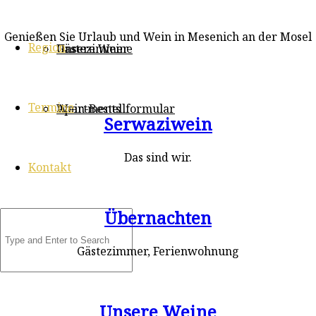
Genießen Sie Urlaub und Wein in Mesenich an der Mosel
Region
Gästezimmer
Unsere Weine
Termine
Apartments
Wein-Bestellformular
Serwaziwein
Das sind wir.
Kontakt
Übernachten
Gästezimmer, Ferienwohnung
Unsere Weine