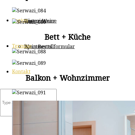
Region
Gästezimmer
Unsere Weine
Bett + Küche
Termine
Apartments
Wein-Bestellformular
Kontakt
Balkon + Wohnzimmer