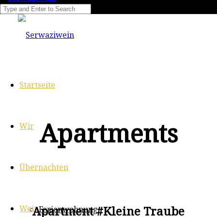
Startseite
Apartments
Wir
Übernachten
Wein
Apartment #Kleine Traube
Ferienwohnung