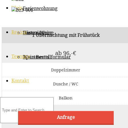
Wein
Ferienwohnung
Region
Gästezimmer
Unsere Weine
1 Übernachtung mit Frühstück
ab 96,-€
Termine
Apartments
Wein-Bestellformular
Doppelzimmer
Kontakt
Dusche / WC
Balkon
Anfrage