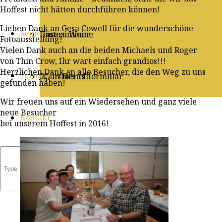
Hoffest nicht hätten durchführen können!
Lieben Dank an Gesa Cowell für die wunderschöne
Region
Gästezimmer
Unsere Weine
Fotoausstellung!
Vielen Dank auch an die beiden Michaels und Roger
von Thin Crow, Ihr wart einfach grandios!!!
Herzlichen Dank an alle Besucher, die den Weg zu uns
Termine
Apartments
Wein-Bestellformular
gefunden haben!
Wir freuen uns auf ein Wiedersehen und ganz viele
neue Besucher
Kontakt
bei unserem Hoffest in 2016!