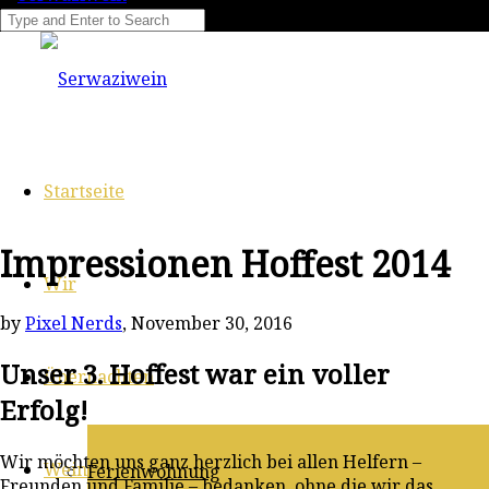
Startseite
Impressionen Hoffest 2014
Wir
by
Pixel Nerds
, November 30, 2016
Unser 3. Hoffest war ein voller
Übernachten
Erfolg!
Wir möchten uns ganz herzlich bei allen Helfern –
Wein
Ferienwohnung
Freunden und Familie – bedanken, ohne die wir das