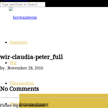
Startseite
wir-claudia-peter_full
Wir
by
, November 28, 2016
Übernachten
No Comments
Wein
Ferienwohnung
Please login to comment